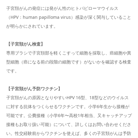
子宮頚がんの発症には発がん性のヒトパピローマウイルス
（HPV：human papilloma virus）感染が深く関与していること
が明らかにされています。
【子宮頚がん検査】
専用ブラシで子宮頚部を軽くこすって細胞を採取し、癌細胞や異
型細胞（癌になる前の段階の細胞です）がないかを確認する検査
です。
【子宮頚がん予防ワクチン】
子宮頚がんの原因となりやすいHPV 16型、18型などのウイルス
に対する抗体をつくらせるワクチンです。小学6年生から接種が
可能です。公費接種（小学6年〜高校1年相当、又キャッチアップ
接種もお取り扱い可能）について、詳しくはお問い合わせくださ
い。性交経験前からワクチンを使えば、多くの子宮頚がんは予防