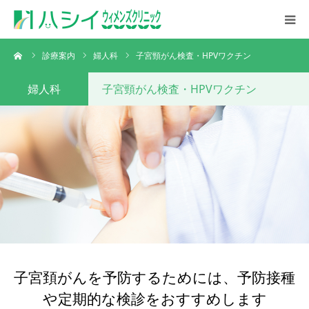
ーム
診療案内
婦人科
子宮頸がん検査・HPVワクチン
初めての方へ
婦人科
子宮頸がん検査・HPVワクチン
診療案内
診療時間・アクセス
採用情報
子宮頚がんを予防するためには、予防接種
や定期的な検診をおすすめします